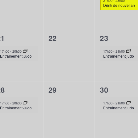
21h00
-
23h00
Drink de nouvel an
1
0
1
21
22
23
évènement,
évènement,
évènement
17h00
-
20h30
17h30
-
21h00
Entrainement Judo
Entrainement judo
1
0
1
28
29
30
évènement,
évènement,
évènement
17h00
-
20h30
17h30
-
21h00
Entrainement Judo
Entrainement judo