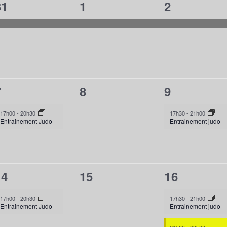
1
1
1
31
1
2
évènement,
évènement,
évènement
1
0
1
7
8
9
évènement,
évènement,
évènement
17h00
-
20h30
17h30
-
21h00
Entrainement Judo
Entrainement judo
1
0
2
14
15
16
évènement,
évènement,
évènement
17h00
-
20h30
17h30
-
21h00
Entrainement Judo
Entrainement judo