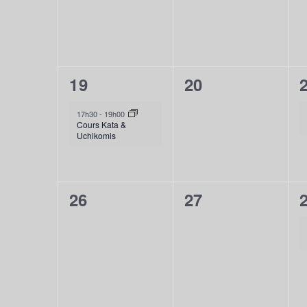
1
0
19
20
évènement,
évènement,
17h30
-
19h00
Cours Kata &
Uchikomis
0
0
26
27
évènement,
évènement,