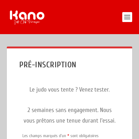
PRÉ-INSCRIPTION
Le judo vous tente ? Venez tester.
2 semaines sans engagement. Nous
vous prêtons une tenue durant l’essai.
Les champs marqués d’un
*
sont obligatoires