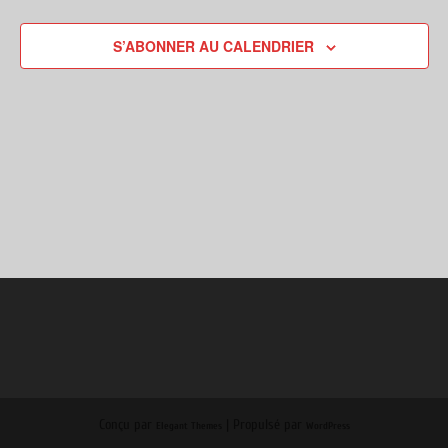
S’ABONNER AU CALENDRIER
Conçu par
| Propulsé par
Elegant Themes
WordPress