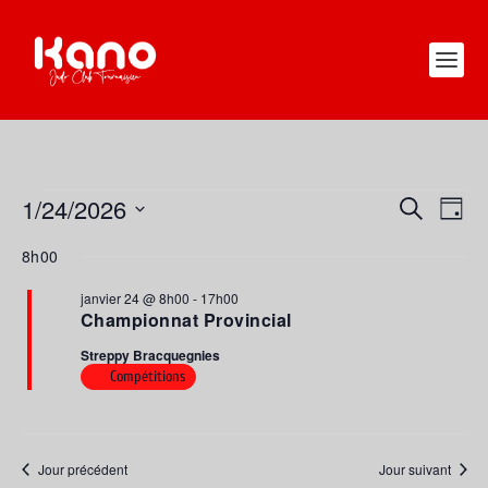
ÉVÈNEMENTS
1/24/2026
RECHERC
NAV
RECHERCHE
JOUR
FOR
DE
ET
Sélectionnez
JANVIER
8h00
VUE
une
NAVIGATI
24,
ÉVÈ
date.
DE
janvier 24 @ 8h00
-
17h00
2026
Championnat Provincial
VUES
Streppy Bracquegnies
ÉVÈNEME
Compétitions
Jour précédent
Jour suivant