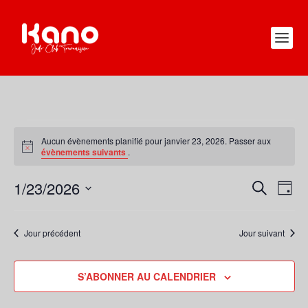
ÉVÈNEMENTS
FOR
Aucun évènements planifié pour janvier 23, 2026. Passer aux
Notice
évènements suivants
.
JANVIER
23,
1/23/2026
RECHERC
NAV
RECHERCHE
2026
JOUR
DE
ET
Sélectionnez
VUE
une
NAVIGATI
Jour précédent
Jour suivant
ÉVÈ
date.
DE
VUES
S’ABONNER AU CALENDRIER
ÉVÈNEME