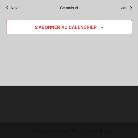
Nov
Ce mois-ci
Jan
S’ABONNER AU CALENDRIER
Conçu par
| Propulsé par
Elegant Themes
WordPress