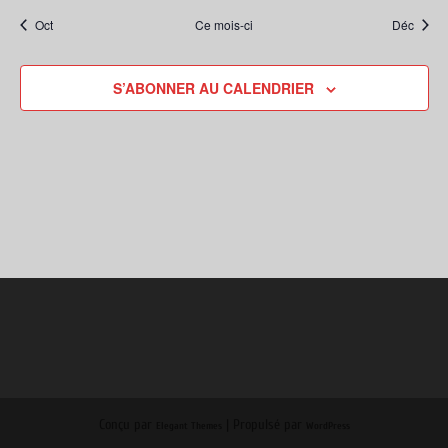
Oct
Ce mois-ci
Déc
S’ABONNER AU CALENDRIER
Conçu par
| Propulsé par
Elegant Themes
WordPress