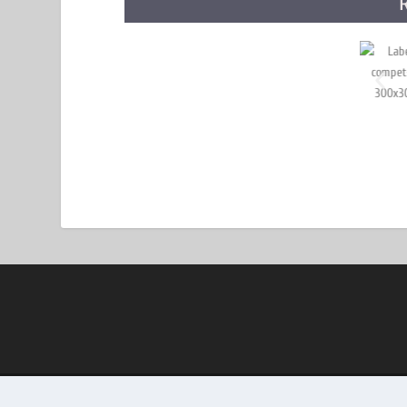
Conçu par
| Propulsé par
Elegant Themes
WordPress