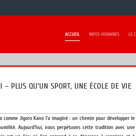
ACCUEIL
INFOS HORAIRES
LE 
 – PLUS QU’UN SPORT, UNE ÉCOLE DE VIE
do comme Jigoro Kano l’a imaginé : un chemin pour développer le
humilité.
Aujourd’hui, nous perpétuons cette tradition avec une