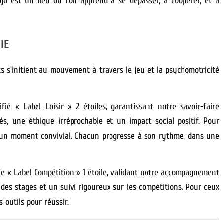
jo est un lieu où l’on apprend à se dépasser, à coopérer, et à
IE
s s’initient au mouvement à travers le jeu et la psychomotricité
fié « Label Loisir » 2 étoiles
, garantissant notre savoir-faire
fiés, une éthique irréprochable et un impact social positif. Pour
r un moment convivial. Chacun progresse à son rythme, dans une
le « Label Compétition » 1 étoile
, validant notre accompagnement
 des stages et un suivi rigoureux sur les compétitions. Pour ceux
s outils pour réussir.