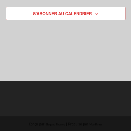
S’ABONNER AU CALENDRIER
Conçu par
| Propulsé par
Elegant Themes
WordPress