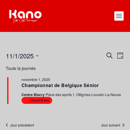
ÉVÈNEMENTS
11/1/2025
RECHERC
NAV
RECHERCHE
JOUR
FOR
DE
ET
Sélectionnez
NOVEMBRE
Toute la journée
VUE
une
NAVIGATI
1,
ÉVÈ
date.
DE
novembre 1, 2025
2025
Championnat de Belgique Sénior
VUES
Centre Blocry
Place des sports 1, Ottignies-Louvain-La-Neuve
ÉVÈNEME
Compétitions
Jour précédent
Jour suivant