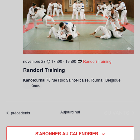
novembre 28 @ 17h00
-
19h00
Randori Training
Randori Training
KanoTournai
76 rue Roc Saint-Nicaise, Tournai, Belgique
Cours
ÉVÈNEMENTS
Aujourd’hui
SUIVANTS
Évènements
précédents
S’ABONNER AU CALENDRIER