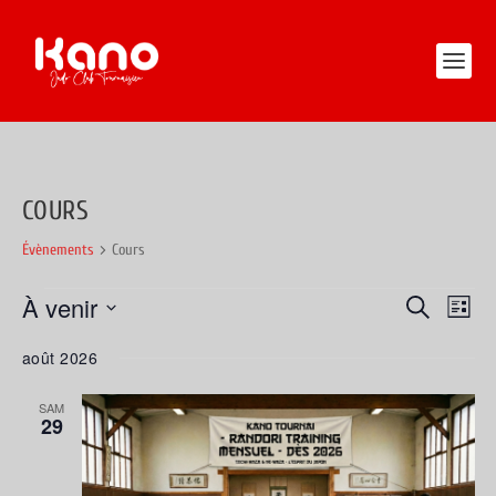
COURS
Évènements
Cours
ÉVÈNEMENTS
À venir
RECHERC
NAV
RECHERCHE
LISTE
DE
ET
Sélectionnez
août 2026
VUE
une
NAVIGATI
ÉVÈ
date.
DE
SAM
29
VUES
ÉVÈNEME