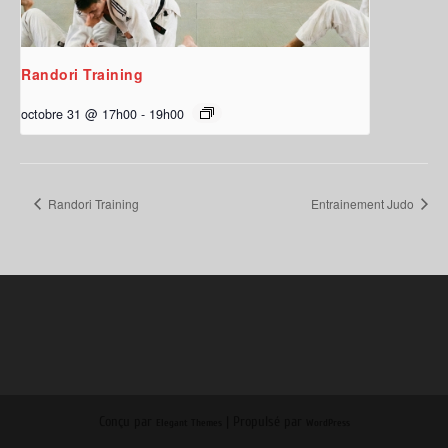
Randori Training
octobre 31 @ 17h00
-
19h00
Randori Training
Entrainement Judo
Conçu par
| Propulsé par
Elegant Themes
WordPress