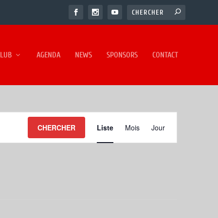
CLUB
AGENDA
NEWS
SPONSORS
CONTACT
NAVIGATION
CHERCHER
Liste
Mois
Jour
DE
VUES
ÉVÈNEMENT