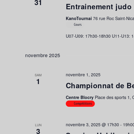
31
Entrainement judo
KanoTournai
76 rue Roc Saint-Nica
Cours
U07-U09: 17h30-18h30 U11-U13: 1
novembre 2025
novembre 1, 2025
SAM
1
Championnat de Be
Centre Blocry
Place des sports 1,
Compétitions
novembre 3, 2025 @ 17h30
-
19h0
LUN
3