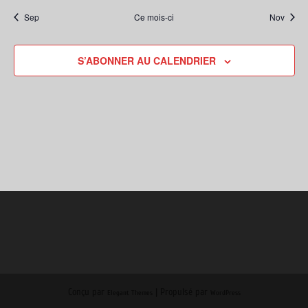
Sep
Ce mois-ci
Nov
S’ABONNER AU CALENDRIER
Conçu par
| Propulsé par
Elegant Themes
WordPress