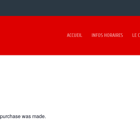
ACCUEIL
INFOS HORAIRES
LE 
o purchase was made.