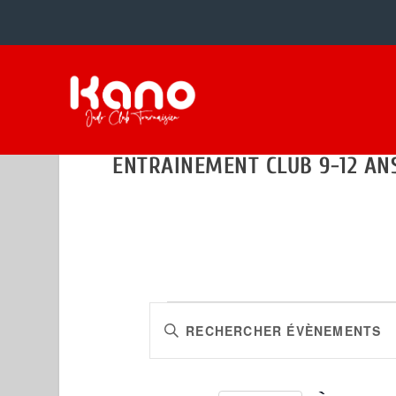
ENTRAINEMENT CLUB 9-12 AN
ÉVÈNEMENTS
RECHERCHE
Saisir
ET
mot-
NAVIGATION
clé.
Rechercher
DE