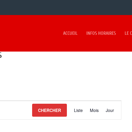
ACCUEIL
INFOS HORAIRES
LE 
S
NAVIGATION
CHERCHER
Liste
Mois
Jour
DE
VUES
ÉVÈNEMENT