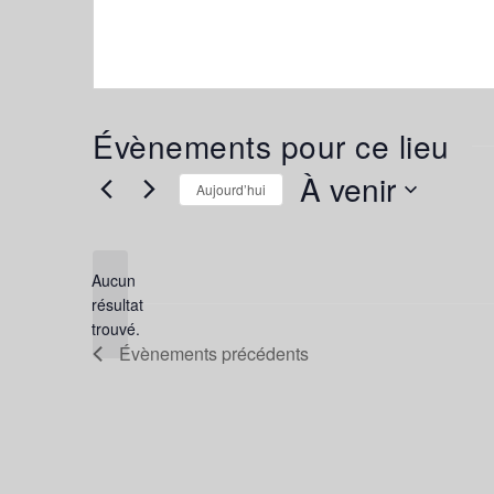
Évènements pour ce lieu
À venir
Aujourd’hui
Sélectionnez
une
date.
Aucun
résultat
Notice
trouvé.
Évènements
précédents