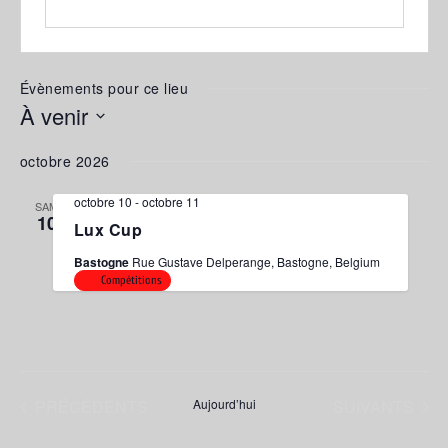
Évènements pour ce lieu
À venir
Sélectionnez
octobre 2026
une
date.
octobre 10
-
octobre 11
SAM
10
Lux Cup
Bastogne
Rue Gustave Delperange, Bastogne, Belgium
Compétitions
ÉVÈNEMENTS
ÉVÈNEMENTS
PRÉCÉDENTS
Aujourd’hui
SUIVANTS