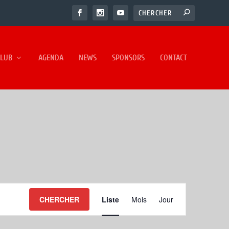
CLUB
AGENDA
NEWS
SPONSORS
CONTACT
NAVIGATION
CHERCHER
Liste
Mois
Jour
DE
VUES