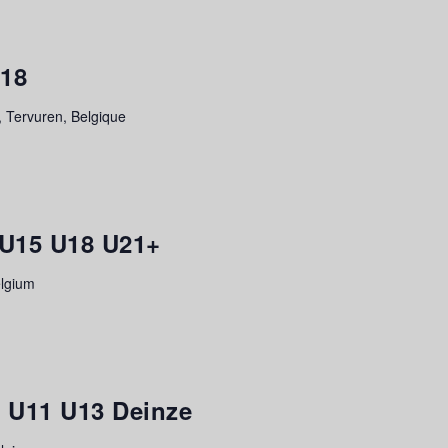
U18
 Tervuren, Belgique
 U15 U18 U21+
elgium
s U11 U13 Deinze