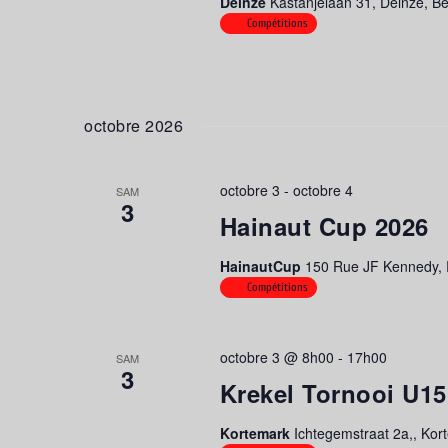
Deinze
Kastanjelaan 31, Deinze, B
Compétitions
octobre 2026
octobre 3
-
octobre 4
SAM
3
Hainaut Cup 2026
HainautCup
150 Rue JF Kennedy, R
Compétitions
octobre 3 @ 8h00
-
17h00
SAM
3
Krekel Tornooi U1
Kortemark
Ichtegemstraat 2a,, Kor