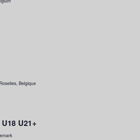
elgium
oselies, Belgique
5 U18 U21+
temark