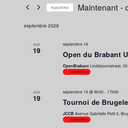
Rechercher
DE
Maintenant
 - 
Aujourd’hui
Évènements
VUES
par
Sélectionnez
ÉVÈNEMENTS
mot-
une
septembre 2026
clé.
date.
septembre 19
SAM
19
Open du Brabant 
OpenBrabant
Lindeboomstraat, 30,
Compétitions
septembre 19 @ 8h00
-
17h00
SAM
19
Tournoi de Brugele
JCCB
Avenue Gabrielle Petit 6, Bru
Compétitions