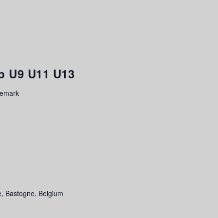
p U9 U11 U13
temark
, Bastogne, Belgium