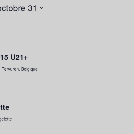
octobre 31
U15 U21+
 Tervuren, Belgique
tte
gelette