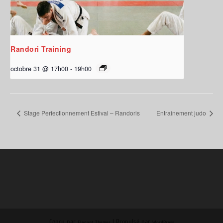
Randori Training
octobre 31 @ 17h00
-
19h00
Stage Perfectionnement Estival – Randoris
Entrainement judo
Conçu par
| Propulsé par
Elegant Themes
WordPress