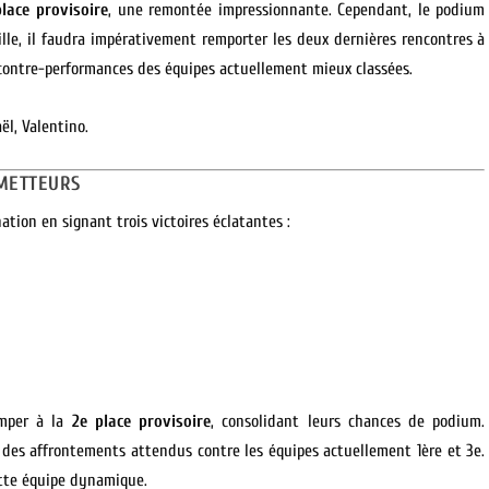
place provisoire
, une remontée impressionnante. Cependant, le podium
ille, il faudra impérativement remporter les deux dernières rencontres à
ontre-performances des équipes actuellement mieux classées.
ël, Valentino.
OMETTEURS
tion en signant trois victoires éclatantes :
imper à la
2e place provisoire
, consolidant leurs chances de podium.
c des affrontements attendus contre les équipes actuellement 1ère et 3e.
ette équipe dynamique.