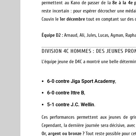
permettent au Kano de passer de la
8e à la 4e 
reste incertain : pour espérer décrocher une méda
Couvin le
1er décembre
tout en comptant sur des c
Équipe D2 :
Arnaud, Ali, Jules, Lucas, Ayman, Rapha
DIVISION 4C HOMMES : DES JEUNES PR
L’équipe jeune de D4C a montré une belle détermina
6-0 contre Jiga Sport Academy
,
6-0 contre Ittre B
,
5-1 contre J.C. Wellin
.
Ces performances permettent aux jeunes de gr
Cependant, la dernière journée sera décisive, ave
Or, argent ou bronze ?
Tout reste possible pour c