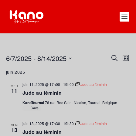
ÉVÈNEMENTS
6/7/2025
 - 
8/14/2025
RECHERC
NAV
RECHERCHE
LISTE
DE
ET
Sélectionnez
juin 2025
VUE
une
NAVIGATI
ÉVÈ
date.
DE
juin 11, 2025 @ 17h00
-
19h00
Judo au féminin
MER
11
VUES
Judo au féminin
ÉVÈNEME
KanoTournai
76 rue Roc Saint-Nicaise, Tournai, Belgique
Cours
juin 13, 2025 @ 17h30
-
19h30
Judo au féminin
VEN
13
Judo au féminin