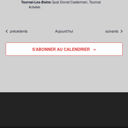
Tournai-Les-Bains
Quai Donat Casterman, Tournai
Activités
Évènements
Évènements
précédents
Aujourd’hui
suivants
S’ABONNER AU CALENDRIER