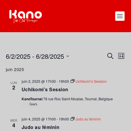
ÉVÈNEMENTS
6/2/2025
 - 
6/28/2025
RECHERC
NAV
RECHERCHE
LISTE
DE
ET
Sélectionnez
juin 2025
VUE
une
NAVIGATI
ÉVÈ
date.
DE
juin 2, 2025 @ 17h30
-
19h00
Uchikomi’s Session
LUN
2
VUES
Uchikomi’s Session
ÉVÈNEME
KanoTournai
76 rue Roc Saint-Nicaise, Tournai, Belgique
Cours
juin 4, 2025 @ 17h00
-
19h00
Judo au féminin
MER
4
Judo au féminin