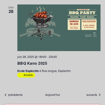
SAM
28
juin 28, 2025 @ 18h00
-
23h30
BBQ Kano 2025
Ecole Esplechin
4 Rue longue, Esplechin
Activités
Évènements
Évènements
précédents
Aujourd’hui
suivants