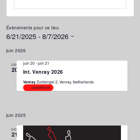
Évènements pour ce lieu
6/21/2025
 - 
8/7/2026
Sélectionnez
juin 2026
une
date.
juin 20
-
juin 21
SAM
20
Int. Venray 2026
Venray
Zuidsingel 2, Venray, Netherlands
Compétitions
juin 2025
SAM
21