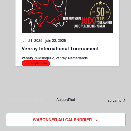
juin 21, 2025
-
juin 22, 2025
Venray International Tournament
Venray
Zuidsingel 2, Venray, Netherlands
Compétitions
ÉVÈNEMENTS
PRÉCÉDENTS
Aujourd’hui
Évènements
suivants
S’ABONNER AU CALENDRIER