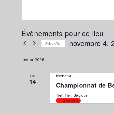
Évènements pour ce lieu
novembre 4, 
Aujourd’hui
Sélectionnez
une
février 2026
date.
février 14
SAM
14
Championnat de B
Tielt
Tielt, Belgique
Compétitions