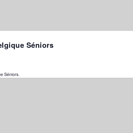
lgique Séniors
e Séniors.