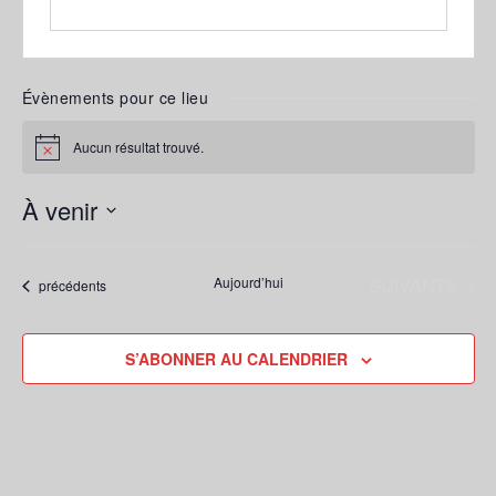
Évènements pour ce lieu
Aucun résultat trouvé.
Notice
À venir
Sélectionnez
une
ÉVÈNEMENTS
Aujourd’hui
SUIVANTS
Évènements
précédents
date.
S’ABONNER AU CALENDRIER