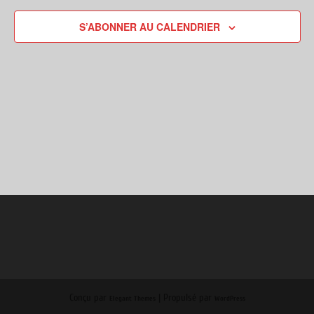
VUES
S’ABONNER AU CALENDRIER
ÉVÈNEME
Conçu par
| Propulsé par
Elegant Themes
WordPress