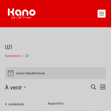
U21
Évènements
U21
ÉVÈNEMENTS
Aucun résultat trouvé.
Notice
À venir
RECHERC
NAV
RECHERCHE
LISTE
DE
ET
Sélectionnez
VUE
une
NAVIGATI
ÉVÈNEMENTS
Aujourd’hui
SUIVANTS
Évènements
précédents
ÉVÈ
date.
DE