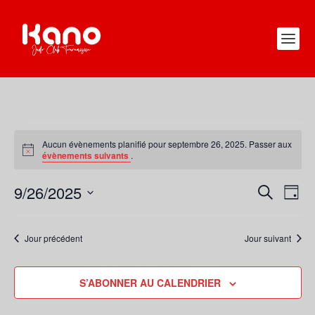
ÉVÈNEMENTS
FOR
Aucun évènements planifié pour septembre 26, 2025. Passer aux
Notice
évènements suivants
.
SEPTEMBRE
26,
9/26/2025
RECHERC
NAV
RECHERCHE
2025
JOUR
DE
ET
Sélectionnez
VUE
une
NAVIGATI
Jour précédent
Jour suivant
ÉVÈ
date.
DE
VUES
S’ABONNER AU CALENDRIER
ÉVÈNEME