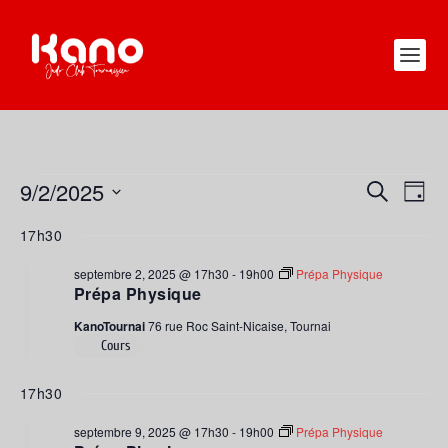
ÉVÈNEMENTS
9/2/2025
RECHERC
NAV
RECHERCHE
JOUR
FOR
DE
ET
Sélectionnez
SEPTEMBRE
17h30
VUE
une
NAVIGATI
2,
ÉVÈ
date.
DE
septembre 2, 2025 @ 17h30
-
19h00
Prépa Physique
2025
Prépa Physique
VUES
KanoTournai
76 rue Roc Saint-Nicaise, Tournai
ÉVÈNEME
Cours
17h30
septembre 9, 2025 @ 17h30
-
19h00
Prépa Physique