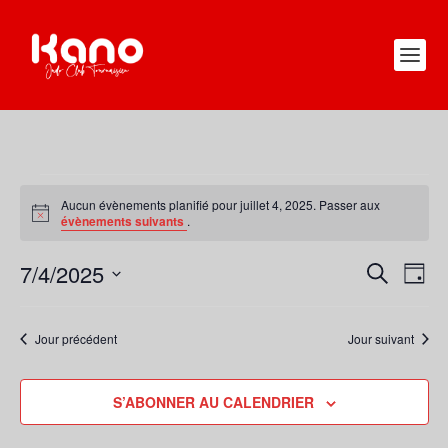
ÉVÈNEMENTS
FOR
Aucun évènements planifié pour juillet 4, 2025. Passer aux
Notice
évènements suivants
.
JUILLET
4,
7/4/2025
RECHERC
NAV
RECHERCHE
2025
JOUR
DE
ET
Sélectionnez
VUE
une
NAVIGATI
Jour précédent
Jour suivant
ÉVÈ
date.
DE
VUES
S’ABONNER AU CALENDRIER
ÉVÈNEME