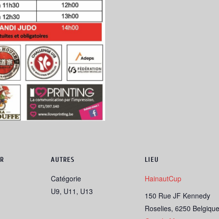
R
AUTRES
LIEU
Catégorie
HainautCup
U9, U11, U13
150 Rue JF Kennedy
Roselies
,
6250
Belgiqu