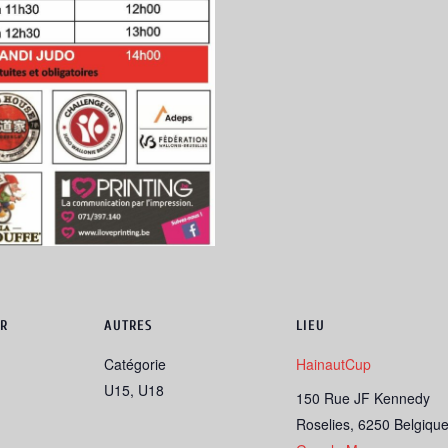
R
AUTRES
LIEU
Catégorie
HainautCup
U15, U18
150 Rue JF Kennedy
Roselies
,
6250
Belgiqu