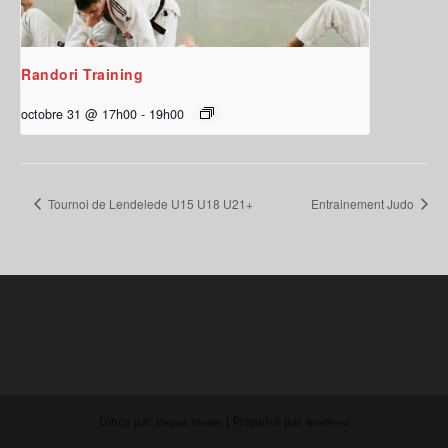
Randori Training
octobre 31 @ 17h00
-
19h00
Tournoi de Lendelede U15 U18 U21+
Entrainement Judo
Conçu par
| Propulsé par
Elegant Themes
WordPress