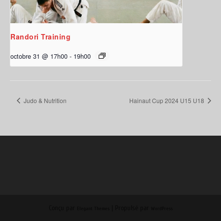
Randori Training
octobre 31 @ 17h00
-
19h00
Judo & Nutrition
Hainaut Cup 2024 U15 U18
Conçu par
| Propulsé par
Elegant Themes
WordPress