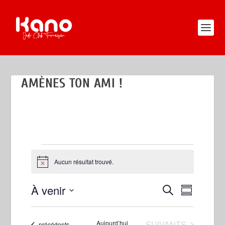
AMÈNES TON AMI !
ÉVÈNEMENTS
Aucun résultat trouvé.
Notice
À venir
RECHERCHE
NAVIGATI
RECHERCHE
RÉSUMÉ
DE
ET
Sélectionnez
VUES
la
NAVIGATION
ÉVÈNEMENTS
Aujourd’hui
SUIVANTS
Évènements
précédents