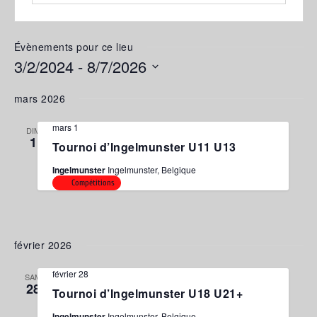
Évènements pour ce lieu
3/2/2024
 - 
8/7/2026
Sélectionnez
mars 2026
une
date.
mars 1
DIM
1
Tournoi d’Ingelmunster U11 U13
Ingelmunster
Ingelmunster, Belgique
Compétitions
février 2026
février 28
SAM
28
Tournoi d’Ingelmunster U18 U21+
Ingelmunster
Ingelmunster, Belgique