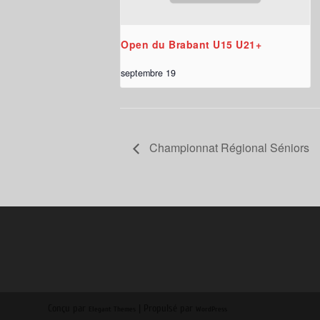
Open du Brabant U15 U21+
septembre 19
Championnat Régional Séniors
Conçu par
| Propulsé par
Elegant Themes
WordPress