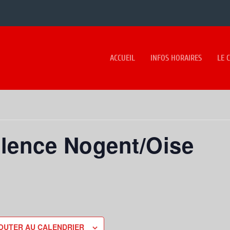
ACCUEIL
INFOS HORAIRES
LE 
llence Nogent/Oise
OUTER AU CALENDRIER