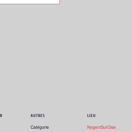
R
AUTRES
LIEU
Catégorie
NogentSurOise