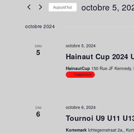
Rechercher
DE
octobre 5, 20
Aujourd’hui
Évènements
VUES
par
Sélectionnez
ÉVÈNEMENTS
mot-
une
octobre 2024
clé.
date.
octobre 5, 2024
SAM
5
Hainaut Cup 2024 
HainautCup
150 Rue JF Kennedy, R
Compétitions
octobre 6, 2024
DIM
6
Tournoi U9 U11 U1
Kortemark
Ichtegemstraat 2a,, Kor