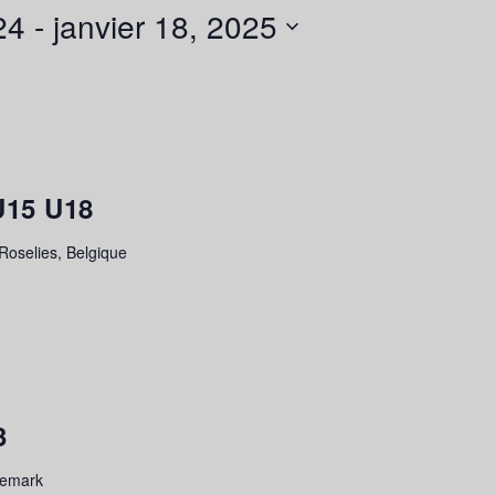
24
 - 
janvier 18, 2025
U15 U18
oselies, Belgique
3
temark