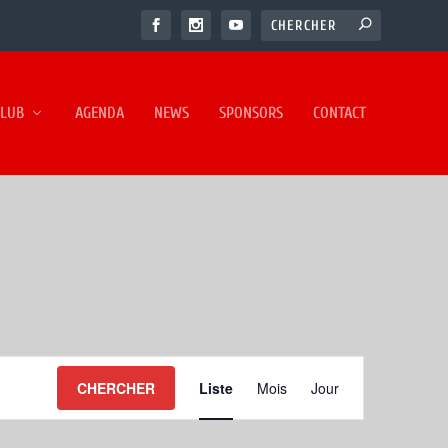
CLUB
AGENDA
NEWS
SPONSORS
CONTACT
NAVIGATION
CHERCHER
Liste
Mois
Jour
DE
VUES
ÉVÈNEMENT