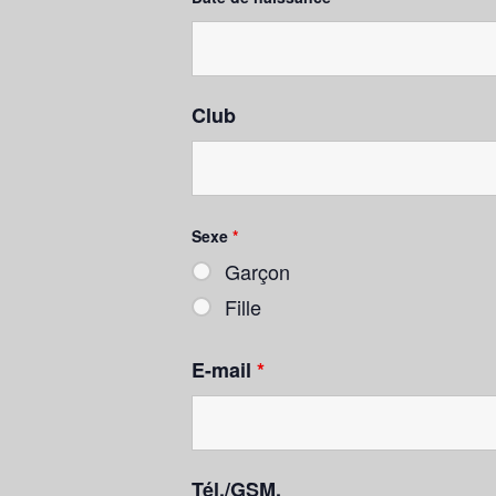
Club
Sexe
*
Garçon
Fille
E-mail
*
Tél./GSM.