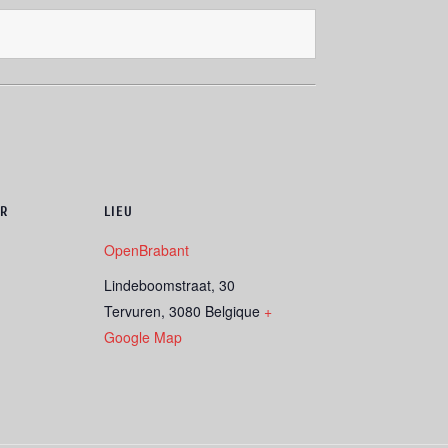
R
LIEU
OpenBrabant
Lindeboomstraat, 30
Tervuren
,
3080
Belgique
+
Google Map