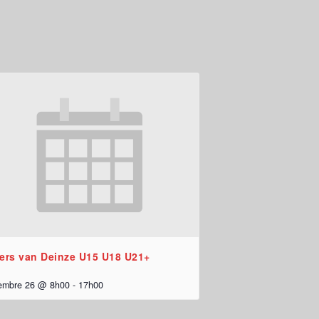
ers van Deinze U15 U18 U21+
embre 26 @ 8h00
-
17h00