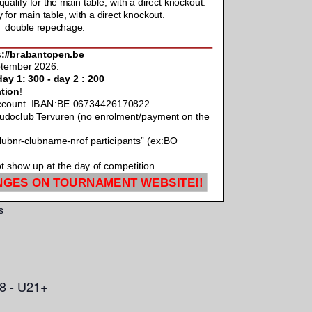
s
18 - U21+