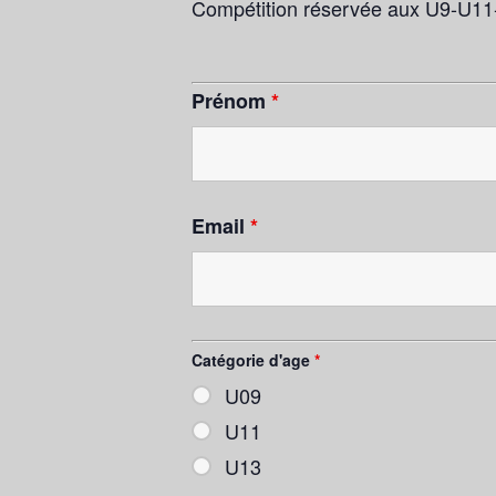
Compétition réservée aux U9-U1
Prénom
*
Email
*
Catégorie d'age
*
U09
U11
U13