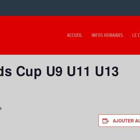
ACCUEIL
INFOS HORAIRES
LE 
ds Cup U9 U11 U13
s
AJOUTER A