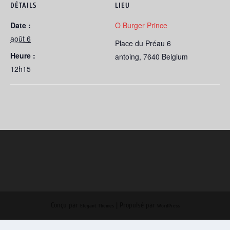
DÉTAILS
LIEU
Date :
O Burger Prince
août 6
Place du Préau 6
Heure :
antoing
,
7640
Belgium
12h15
Conçu par
| Propulsé par
Elegant Themes
WordPress